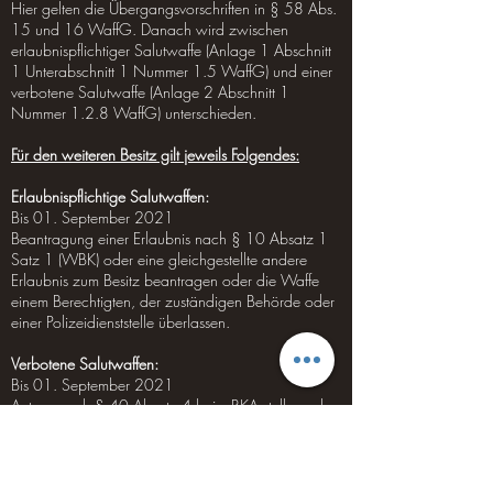
Hier gelten die Übergangsvorschriften in § 58 Abs.
15 und 16 WaffG. Danach wird zwischen
erlaubnispflichtiger Salutwaffe (Anlage 1 Abschnitt
1 Unterabschnitt 1 Nummer 1.5 WaffG) und einer
verbotene Salutwaffe (Anlage 2 Abschnitt 1
Nummer 1.2.8 WaffG) unterschieden.
Für den weiteren Besitz gilt jeweils Folgendes:
Erlaubnispflichtige Salutwaffen:
Bis 01. September 2021
Beantragung einer Erlaubnis nach § 10 Absatz 1
Satz 1 (WBK) oder eine gleichgestellte andere
Erlaubnis zum Besitz beantragen oder die Waffe
einem Berechtigten, der zuständigen Behörde oder
einer Polizeidienststelle überlassen.
Verbotene Salutwaffen:
Bis 01. September 2021
Antrag nach § 40 Absatz 4 beim BKA stellen oder
die Waffe einem Berechtigten, der zuständigen
Behörde oder einer Polizeidienststelle überlassen
Wie muss eine Salutwaffe aufbewahrt werden?