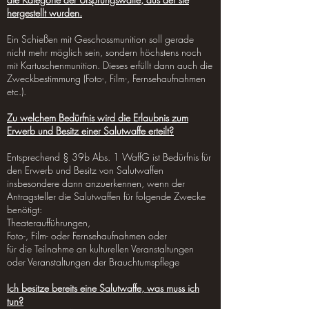
hergestellt wurden.
Ein Schießen mit Geschossmunition soll gerade
nicht mehr möglich sein, sondern höchstens noch
mit Kartuschenmunition. Dieses erfüllt dann auch die
Zweckbestimmung (Foto-, Film-, Fernsehaufnahmen
etc.).
Zu welchem Bedürfnis wird die Erlaubnis zum
Erwerb und Besitz einer Salutwaffe erteilt?
Entsprechend § 39b Abs. 1 WaffG ist Bedürfnis für
den Erwerb und Besitz von Salutwaffen
insbesondere dann anzuerkennen, wenn der
Antragsteller die Salutwaffen für folgende Zwecke
benötigt:
Theateraufführungen,
Foto-, Film- oder Fernsehaufnahmen oder
für die Teilnahme an kulturellen Veranstaltungen
oder Veranstaltungen der Brauchtumspflege
Ich besitze bereits eine Salutwaffe, was muss ich
tun?