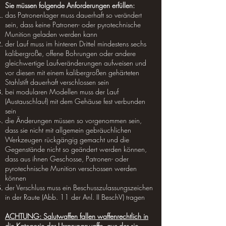
Sie müssen folgende Anforderungen erfüllen:
das Patronenlager muss dauerhaft so verändert
sein, dass keine Patronen- oder pyrotechnische
Munition geladen werden kann
der Lauf muss im hinteren Drittel mindestens sechs
kalibergroße, offene Bohrungen oder andere
gleichwertige Laufveränderungen aufweisen und
vor diesen mit einem kalibergroßen gehärteten
Stahlstift dauerhaft verschlossen sein
bei modularen Modellen muss der Lauf
(Austauschlauf) mit dem Gehäuse fest verbunden
sein
die Änderungen müssen so vorgenommen sein,
dass sie nicht mit allgemein gebräuchlichen
Werkzeugen rückgängig gemacht und die
Gegenstände nicht so geändert werden können,
dass aus ihnen Geschosse, Patronen- oder
pyrotechnische Munition verschossen werden
können
der Verschluss muss ein Beschusszulassungszeichen
in der Raute (Abb. 11 der Anl. II BeschV) tragen
ACHTUNG: Salutwaffen fallen waffenrechtlich in
die Kategorie der Ursprungswaffe, aus der sie