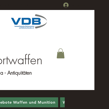
49 (0) 5725 7094719
Anmelden
rtwaffen
 - Antiquitäten
ebote Waffen und Munition
Waffen geerbt, was jet