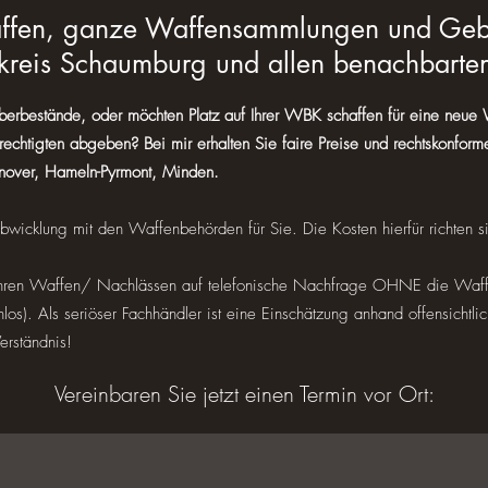
waffen, ganze Waffensammlungen und Geb
kreis Schaumburg und allen benachbarte
Überbestände, oder möchten Platz auf Ihrer WBK schaffen für eine neu
chtigten abgeben? Bei mir erhalten Sie faire Preise und rechtskonform
nover, Hameln-Pyrmont, Minden.
bwicklung mit den Waffenbehörden für Sie. Die Kosten hierfür richten s
 Ihren Waffen/ Nachlässen auf telefonische Nachfrage OHNE die Waff
nlos). Als seriöser Fachhändler ist eine Einschätzung anhand offensichtli
erständnis!
Vereinbaren Sie jetzt einen Termin vor Ort: